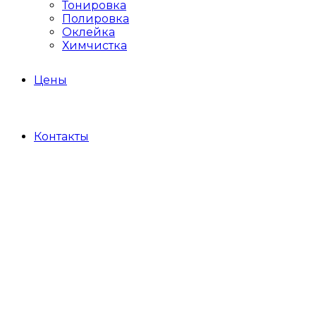
Тонировка
Полировка
Оклейка
Химчистка
Цены
Контакты
Detailing Academy
Без рубрики
Essential products fo
19.06.2021
by Jorgen Kristensen
2
Capitalize on low hanging fruit to identify a ballpark value ad