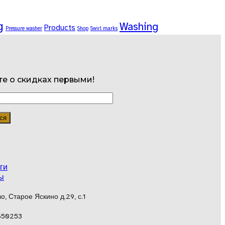
g
Washing
Products
Pressure washer
Shop
Swirl marks
те о скидках первыми!
ги
ы
, Старое Яскино д.29, с.1
650253