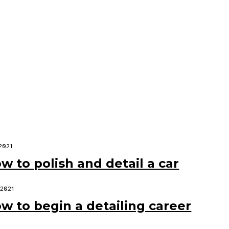
n the bottom line.
.2021
w to polish and detail a car
.2021
w to begin a detailing career