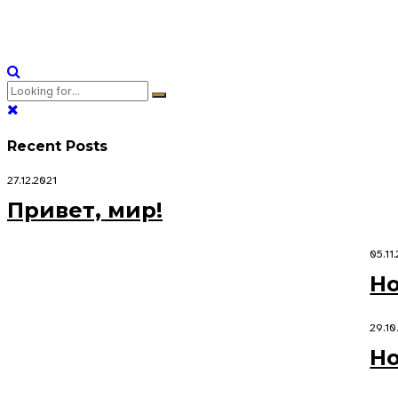
the information highway will close the loop on focusing solely o
Continue reading
Recent Posts
27.12.2021
Привет, мир!
05.11
Ho
29.10
Ho