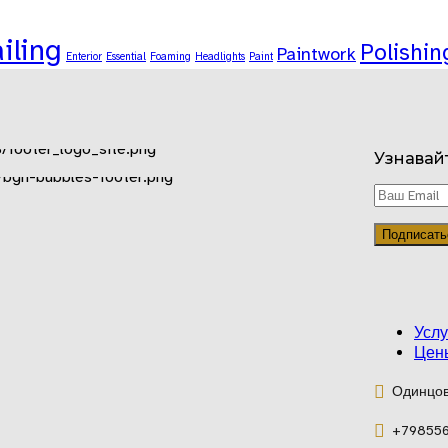
iling
Polishin
Paintwork
Enterior
Essential
Foaming
Headlights
Paint
Узнавай
Услу
Цен
Одинцово
+79855